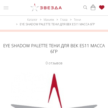
Каталог
Макияж
Глаза
Тени
ню
Каталог
EYE SHADOW PALETTE ТЕНИ ДЛЯ ВЕК ES11 МАССА 6ГР
ПАРФЮМЕРИЯ
КАТАЛОГ
МАКИЯЖ
ВОЙТИ
EYE SHADOW PALETTE ТЕНИ ДЛЯ ВЕК ES11 МАССА
6ГР
УХОД
КОНТАКТЫ
0 отзывов
АКСЕССУАРЫ
АДРЕСА
МАГАЗИНОВ
МУЖЧИНАМ
НАБОРЫ
АКЦИИ
БРЕНДЫ