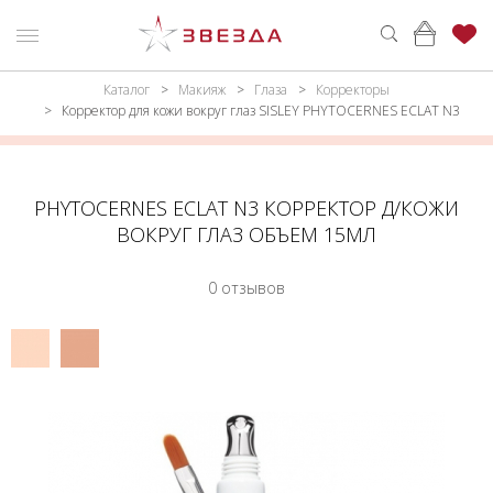
Каталог
Макияж
Глаза
Корректоры
ню
Каталог
Корректор для кожи вокруг глаз SISLEY PHYTOCERNES ECLAT N3
ПАРФЮМЕРИЯ
КАТАЛОГ
МАКИЯЖ
ВОЙТИ
PHYTOCERNES ECLAT N3 КОРРЕКТОР Д/КОЖИ
ВОКРУГ ГЛАЗ ОБЪЕМ 15МЛ
УХОД
КОНТАКТЫ
0 отзывов
АКСЕССУАРЫ
АДРЕСА
МАГАЗИНОВ
МУЖЧИНАМ
НАБОРЫ
АКЦИИ
БРЕНДЫ