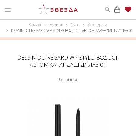
Каталог
Макияж
Глаза
Карандаши
ню
Каталог
DESSIN DU REGARD WP STYLO ВОДОСТ. АВТОМ.КАРАНДАШ Д/ГЛАЗ 01
ПАРФЮМЕРИЯ
КАТАЛОГ
МАКИЯЖ
ВОЙТИ
DESSIN DU REGARD WP STYLO ВОДОСТ.
АВТОМ.КАРАНДАШ Д/ГЛАЗ 01
УХОД
КОНТАКТЫ
0 отзывов
АКСЕССУАРЫ
АДРЕСА
МАГАЗИНОВ
МУЖЧИНАМ
НАБОРЫ
АКЦИИ
БРЕНДЫ