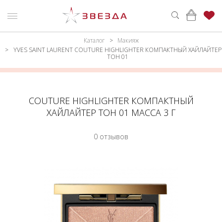
Каталог
Макияж
ню
Каталог
YVES SAINT LAURENT COUTURE HIGHLIGHTER КОМПАКТНЫЙ ХАЙЛАЙТЕР
ТОН 01
ПАРФЮМЕРИЯ
КАТАЛОГ
МАКИЯЖ
ВОЙТИ
COUTURE HIGHLIGHTER КОМПАКТНЫЙ
УХОД
КОНТАКТЫ
ХАЙЛАЙТЕР ТОН 01 МАССА 3 Г
АКСЕССУАРЫ
АДРЕСА
0 отзывов
МАГАЗИНОВ
МУЖЧИНАМ
НАБОРЫ
АКЦИИ
БРЕНДЫ