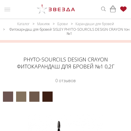
Каталог
Макияж
Брови
Карандаши для бровей
ню
Каталог
Фитокарндаш для бровей SISLEY PHYTO-SOURCILS DESIGN CRAYON тон
№1
ПАРФЮМЕРИЯ
КАТАЛОГ
МАКИЯЖ
ВОЙТИ
PHYTO-SOURCILS DESIGN CRAYON
УХОД
КОНТАКТЫ
ФИТОКАРАНДАШ ДЛЯ БРОВЕЙ №1 0,2Г
АКСЕССУАРЫ
АДРЕСА
0 отзывов
МАГАЗИНОВ
МУЖЧИНАМ
НАБОРЫ
АКЦИИ
БРЕНДЫ