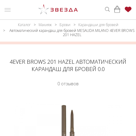
Каталог
Макияж
Брови
Карандаши для бровей
ню
Каталог
Автоматический карандаш для бровей MESAUDA MILANO 4EVER BROWS
201 HAZEL
ПАРФЮМЕРИЯ
КАТАЛОГ
МАКИЯЖ
ВОЙТИ
4EVER BROWS 201 HAZEL АВТОМАТИЧЕСКИЙ
УХОД
КОНТАКТЫ
КАРАНДАШ ДЛЯ БРОВЕЙ 0.0
АКСЕССУАРЫ
АДРЕСА
0 отзывов
МАГАЗИНОВ
МУЖЧИНАМ
НАБОРЫ
АКЦИИ
БРЕНДЫ