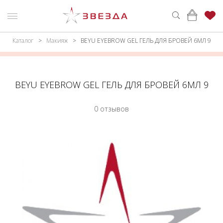
Каталог
Макияж
BEYU EYEBROW GEL ГЕЛЬ ДЛЯ БРОВЕЙ 6МЛ 9
ню
Каталог
ПАРФЮМЕРИЯ
КАТАЛОГ
BEYU EYEBROW GEL ГЕЛЬ ДЛЯ БРОВЕЙ 6МЛ 9
МАКИЯЖ
ВОЙТИ
0 отзывов
УХОД
КОНТАКТЫ
АКСЕССУАРЫ
АДРЕСА
МАГАЗИНОВ
МУЖЧИНАМ
НАБОРЫ
АКЦИИ
БРЕНДЫ