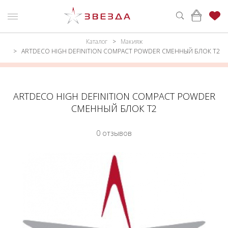
Каталог
Макияж
ню
Каталог
ARTDECO HIGH DEFINITION COMPACT POWDER СМЕННЫЙ БЛОК Т2
ПАРФЮМЕРИЯ
КАТАЛОГ
МАКИЯЖ
ВОЙТИ
ARTDECO HIGH DEFINITION COMPACT POWDER
СМЕННЫЙ БЛОК Т2
УХОД
КОНТАКТЫ
0 отзывов
АКСЕССУАРЫ
АДРЕСА
МАГАЗИНОВ
МУЖЧИНАМ
НАБОРЫ
АКЦИИ
БРЕНДЫ