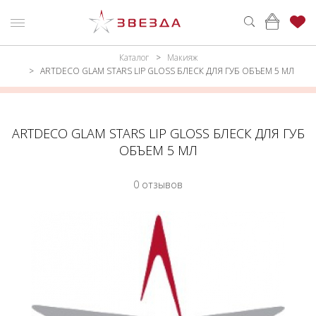
Каталог
Макияж
ню
Каталог
ARTDECO GLAM STARS LIP GLOSS БЛЕСК ДЛЯ ГУБ ОБЪЕМ 5 МЛ
ПАРФЮМЕРИЯ
КАТАЛОГ
МАКИЯЖ
ВОЙТИ
ARTDECO GLAM STARS LIP GLOSS БЛЕСК ДЛЯ ГУБ
ОБЪЕМ 5 МЛ
УХОД
КОНТАКТЫ
0 отзывов
АКСЕССУАРЫ
АДРЕСА
МАГАЗИНОВ
МУЖЧИНАМ
НАБОРЫ
АКЦИИ
БРЕНДЫ