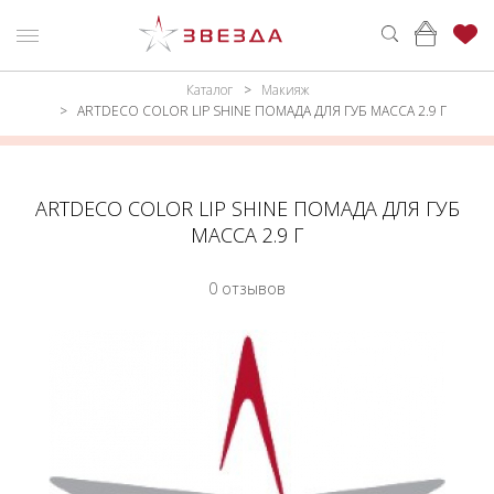
Каталог
Макияж
ню
Каталог
ARTDECO COLOR LIP SHINE ПОМАДА ДЛЯ ГУБ МАССА 2.9 Г
ПАРФЮМЕРИЯ
КАТАЛОГ
МАКИЯЖ
ВОЙТИ
ARTDECO COLOR LIP SHINE ПОМАДА ДЛЯ ГУБ
МАССА 2.9 Г
УХОД
КОНТАКТЫ
0 отзывов
АКСЕССУАРЫ
АДРЕСА
МАГАЗИНОВ
МУЖЧИНАМ
НАБОРЫ
АКЦИИ
БРЕНДЫ