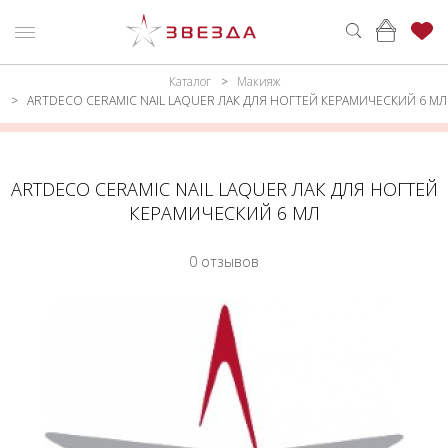
Каталог
Макияж
ню
Каталог
ARTDECO CERAMIC NAIL LAQUER ЛАК ДЛЯ НОГТЕЙ КЕРАМИЧЕСКИЙ 6 МЛ
ПАРФЮМЕРИЯ
КАТАЛОГ
МАКИЯЖ
ВОЙТИ
ARTDECO CERAMIC NAIL LAQUER ЛАК ДЛЯ НОГТЕЙ
КЕРАМИЧЕСКИЙ 6 МЛ
УХОД
КОНТАКТЫ
0 отзывов
АКСЕССУАРЫ
АДРЕСА
МАГАЗИНОВ
МУЖЧИНАМ
НАБОРЫ
АКЦИИ
БРЕНДЫ