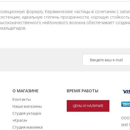
революционную формулу. Керамические частицы в сочетании с за
систенцию, идеальную степень прозрачности, хорошую стойкость,
 высококачественного нейлонового волокна обеспечивает создан
рмальдегидов.
О МАГАЗИНЕ
ВРЕМЯ РАБОТЫ
Контакты
ЦЕНЫ И НАЛИЧИЕ
Наши магазины
Студия укладок
ТОВАРОВ В
ООО 
«Краса»
УНП 
Студия макияжа
МАГАЗИНАХ