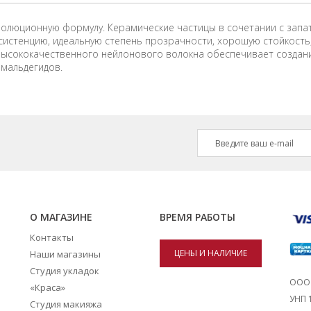
революционную формулу. Керамические частицы в сочетании с за
систенцию, идеальную степень прозрачности, хорошую стойкость,
 высококачественного нейлонового волокна обеспечивает создан
рмальдегидов.
О МАГАЗИНЕ
ВРЕМЯ РАБОТЫ
Контакты
ЦЕНЫ И НАЛИЧИЕ
Наши магазины
Студия укладок
ТОВАРОВ В
ООО 
«Краса»
УНП 
Студия макияжа
МАГАЗИНАХ