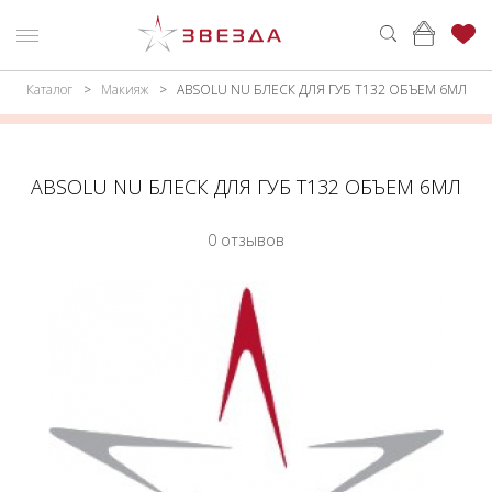
Каталог
Макияж
ABSOLU NU БЛЕСК ДЛЯ ГУБ Т132 ОБЪЕМ 6МЛ
ню
Каталог
ПАРФЮМЕРИЯ
КАТАЛОГ
ABSOLU NU БЛЕСК ДЛЯ ГУБ Т132 ОБЪЕМ 6МЛ
МАКИЯЖ
ВОЙТИ
0 отзывов
УХОД
КОНТАКТЫ
АКСЕССУАРЫ
АДРЕСА
МАГАЗИНОВ
МУЖЧИНАМ
НАБОРЫ
АКЦИИ
БРЕНДЫ