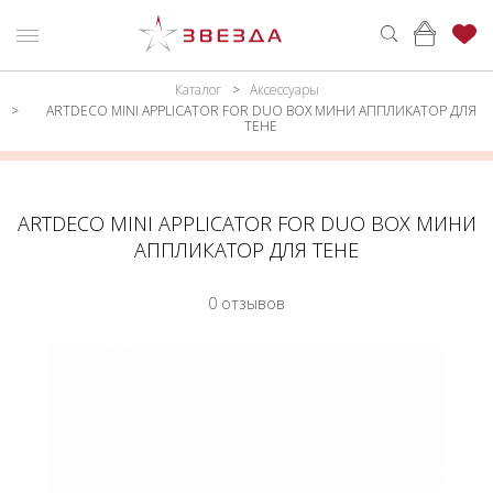
Каталог
Аксессуары
ню
Каталог
ARTDECO MINI APPLICATOR FOR DUO BOX МИНИ АППЛИКАТОР ДЛЯ
ТЕНЕ
ПАРФЮМЕРИЯ
КАТАЛОГ
МАКИЯЖ
ВОЙТИ
ARTDECO MINI APPLICATOR FOR DUO BOX МИНИ
УХОД
КОНТАКТЫ
АППЛИКАТОР ДЛЯ ТЕНЕ
АКСЕССУАРЫ
АДРЕСА
0 отзывов
МАГАЗИНОВ
МУЖЧИНАМ
НАБОРЫ
АКЦИИ
БРЕНДЫ