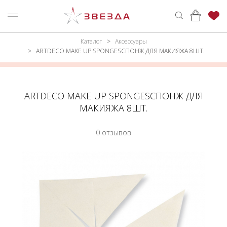
Каталог
Аксессуары
ню
Каталог
ARTDECO MAKE UP SPONGESСПОНЖ ДЛЯ МАКИЯЖА 8ШТ.
ПАРФЮМЕРИЯ
КАТАЛОГ
МАКИЯЖ
ВОЙТИ
ARTDECO MAKE UP SPONGESСПОНЖ ДЛЯ
МАКИЯЖА 8ШТ.
УХОД
КОНТАКТЫ
0 отзывов
АКСЕССУАРЫ
АДРЕСА
МАГАЗИНОВ
МУЖЧИНАМ
НАБОРЫ
АКЦИИ
БРЕНДЫ