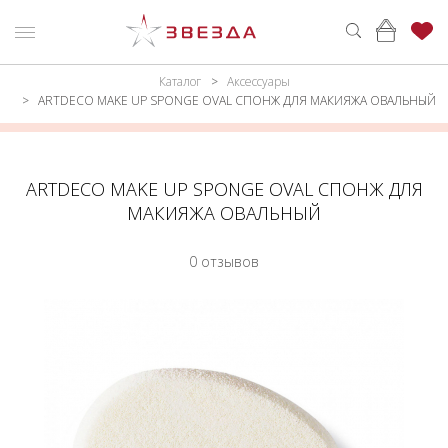
Каталог
Аксессуары
ню
Каталог
ARTDECO MAKE UP SPONGE OVAL СПОНЖ ДЛЯ МАКИЯЖА ОВАЛЬНЫЙ
ПАРФЮМЕРИЯ
КАТАЛОГ
МАКИЯЖ
ВОЙТИ
ARTDECO MAKE UP SPONGE OVAL СПОНЖ ДЛЯ
МАКИЯЖА ОВАЛЬНЫЙ
УХОД
КОНТАКТЫ
0 отзывов
АКСЕССУАРЫ
АДРЕСА
МАГАЗИНОВ
МУЖЧИНАМ
НАБОРЫ
АКЦИИ
БРЕНДЫ