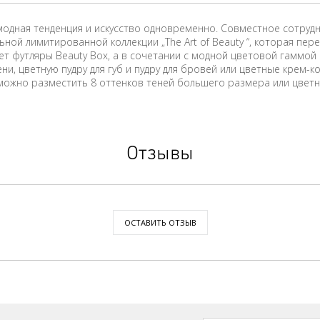
 модная тенденция и искусство одновременно. Совместное сотруд
ьной лимитированной коллекции „The Art of Beauty “, которая пе
ает футляры Beauty Box, а в сочетании с модной цветовой гаммо
и, цветную пудру для губ и пудру для бровей или цветные крем-к
можно разместить 8 оттенков теней большего размера или цветную
Отзывы
ОСТАВИТЬ ОТЗЫВ