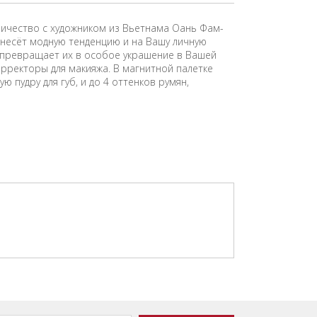
ничество с художником из Вьетнама Оань Фам-
ренесёт модную тенденцию и на Вашу личную
й превращает их в особое украшение в Вашей
орректоры для макияжа. В магнитной палетке
 пудру для губ, и до 4 оттенков румян,