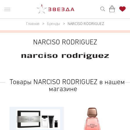
Главная
Бренды
NARCISO RODRIGUEZ
ню
Каталог
ПАРФЮМЕРИЯ
КАТАЛОГ
NARCISO RODRIGUEZ
МАКИЯЖ
ВОЙТИ
УХОД
КОНТАКТЫ
АКСЕССУАРЫ
АДРЕСА
Товары NARCISO RODRIGUEZ в нашем
МАГАЗИНОВ
МУЖЧИНАМ
магазине
НАБОРЫ
АКЦИИ
БРЕНДЫ