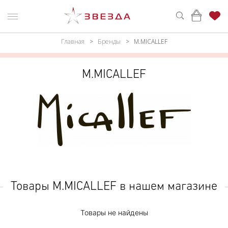
Главная
Бренды
M.MICALLEF
ню
Каталог
ПАРФЮМЕРИЯ
КАТАЛОГ
M.MICALLEF
МАКИЯЖ
ВОЙТИ
УХОД
КОНТАКТЫ
АКСЕССУАРЫ
АДРЕСА
МАГАЗИНОВ
МУЖЧИНАМ
НАБОРЫ
Товары M.MICALLEF в нашем магазине
АКЦИИ
Товары не найдены
БРЕНДЫ