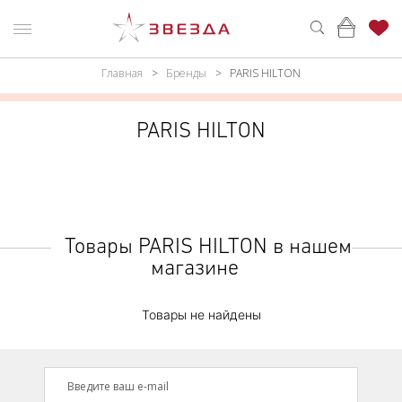
Главная
Бренды
PARIS HILTON
ню
Каталог
ПАРФЮМЕРИЯ
КАТАЛОГ
PARIS HILTON
МАКИЯЖ
ВОЙТИ
УХОД
КОНТАКТЫ
АКСЕССУАРЫ
АДРЕСА
Товары PARIS HILTON в нашем
МАГАЗИНОВ
магазине
МУЖЧИНАМ
НАБОРЫ
Товары не найдены
АКЦИИ
БРЕНДЫ