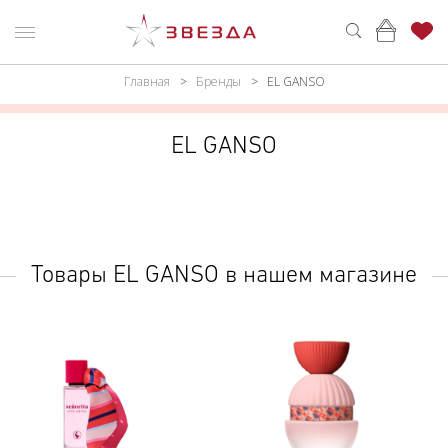
Главная
Бренды
EL GANSO
ню
Каталог
ПАРФЮМЕРИЯ
КАТАЛОГ
EL GANSO
МАКИЯЖ
ВОЙТИ
УХОД
КОНТАКТЫ
АКСЕССУАРЫ
АДРЕСА
Товары EL GANSO в нашем магазине
МАГАЗИНОВ
МУЖЧИНАМ
НАБОРЫ
АКЦИИ
БРЕНДЫ