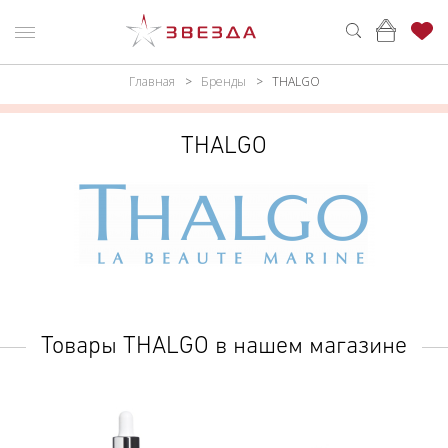
Главная
Бренды
THALGO
ню
Каталог
ПАРФЮМЕРИЯ
КАТАЛОГ
THALGO
МАКИЯЖ
ВОЙТИ
УХОД
КОНТАКТЫ
АКСЕССУАРЫ
АДРЕСА
МАГАЗИНОВ
МУЖЧИНАМ
Товары THALGO в нашем магазине
НАБОРЫ
АКЦИИ
БРЕНДЫ