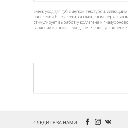
Блеск-уход для губ с легкой текстурой, сияющ
нанесении блеск ложится глянцевым, зеркальным
стимулирует выработку коллагена и гиалуроново
гардении и кокоса - уход, смягчение, увлажнение.
СЛЕДИТЕ ЗА НАМИ