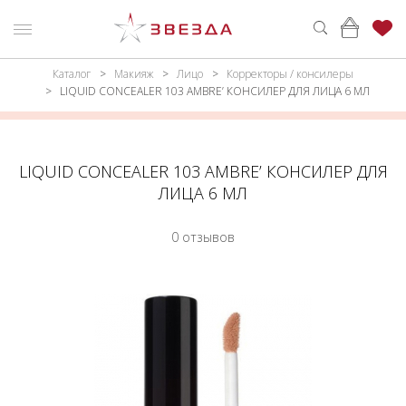
Каталог
Макияж
Лицо
Корректоры / консилеры
ню
Каталог
LIQUID CONCEALER 103 AMBRE’ КОНСИЛЕР ДЛЯ ЛИЦА 6 МЛ
ПАРФЮМЕРИЯ
КАТАЛОГ
МАКИЯЖ
ВОЙТИ
LIQUID CONCEALER 103 AMBRE’ КОНСИЛЕР ДЛЯ
ЛИЦА 6 МЛ
УХОД
КОНТАКТЫ
0 отзывов
АКСЕССУАРЫ
АДРЕСА
МАГАЗИНОВ
МУЖЧИНАМ
НАБОРЫ
АКЦИИ
БРЕНДЫ