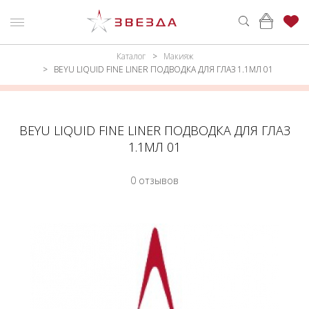
Каталог
Макияж
ню
Каталог
BEYU LIQUID FINE LINER ПОДВОДКА ДЛЯ ГЛАЗ 1.1МЛ 01
ПАРФЮМЕРИЯ
КАТАЛОГ
МАКИЯЖ
ВОЙТИ
BEYU LIQUID FINE LINER ПОДВОДКА ДЛЯ ГЛАЗ
1.1МЛ 01
УХОД
КОНТАКТЫ
0 отзывов
АКСЕССУАРЫ
АДРЕСА
МАГАЗИНОВ
МУЖЧИНАМ
НАБОРЫ
АКЦИИ
БРЕНДЫ