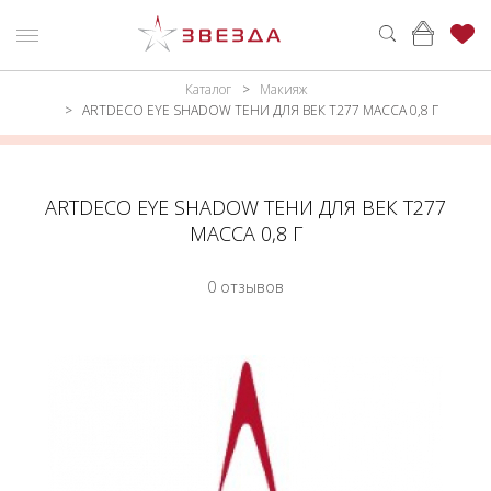
Каталог
Макияж
ню
Каталог
ARTDECO EYE SHADOW ТЕНИ ДЛЯ ВЕК Т277 МАССА 0,8 Г
ПАРФЮМЕРИЯ
КАТАЛОГ
МАКИЯЖ
ВОЙТИ
ARTDECO EYE SHADOW ТЕНИ ДЛЯ ВЕК Т277
МАССА 0,8 Г
УХОД
КОНТАКТЫ
0 отзывов
АКСЕССУАРЫ
АДРЕСА
МАГАЗИНОВ
МУЖЧИНАМ
НАБОРЫ
АКЦИИ
БРЕНДЫ