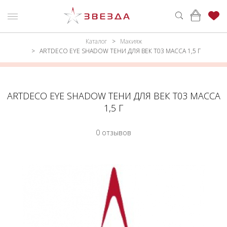
Каталог
Макияж
ню
Каталог
ARTDECO EYE SHADOW ТЕНИ ДЛЯ ВЕК Т03 МАССА 1,5 Г
ПАРФЮМЕРИЯ
КАТАЛОГ
МАКИЯЖ
ВОЙТИ
ARTDECO EYE SHADOW ТЕНИ ДЛЯ ВЕК Т03 МАССА
1,5 Г
УХОД
КОНТАКТЫ
0 отзывов
АКСЕССУАРЫ
АДРЕСА
МАГАЗИНОВ
МУЖЧИНАМ
НАБОРЫ
АКЦИИ
БРЕНДЫ